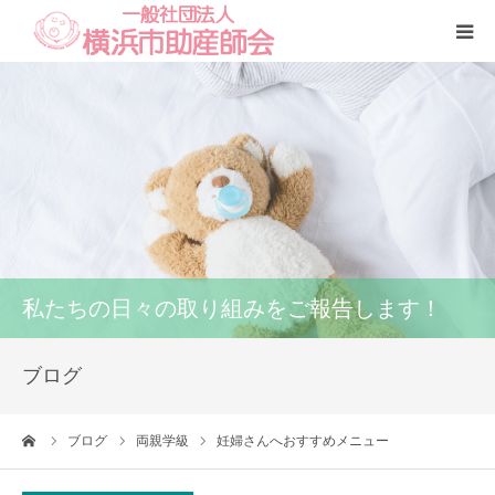
Home
本会
助産師一覧
養成講座
私たちの日々の取り組みをご報告します！
いのちの話
ブログ
訪問看護
ーム
ブログ
両親学級
妊婦さんへおすすめメニュー
研修