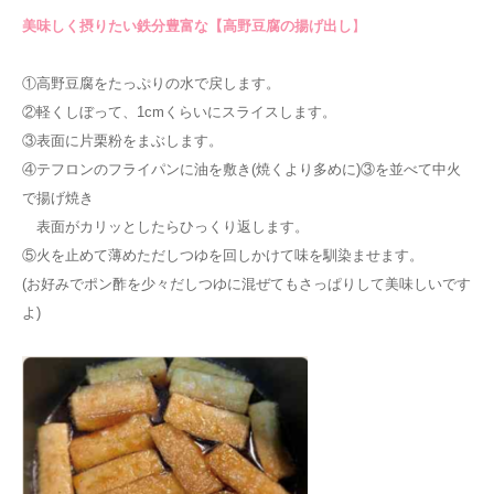
美味しく摂りたい鉄分豊富な【高野豆腐の揚げ出し
】
①高野豆腐をたっぷりの水で戻します。
②軽くしぼって、1cmくらいにスライスします。
③表面に片栗粉をまぶします。
④テフロンのフライパンに油を敷き(焼くより多めに)③を並べて中火
で揚げ焼き
表面がカリッとしたらひっくり返します。
⑤火を止めて薄めただしつゆを回しかけて味を馴染ませます。
(お好みでポン酢を少々だしつゆに混ぜてもさっぱりして美味しいです
よ)