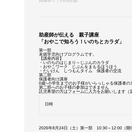
2026.07.7
いのちの話
助産師が伝える 親子講座
「おやこで知ろう！いのちとカラダ」
第一部
未就学児向けプログラムです。
【講座内容】
・いのちのはじまり～じぶんのカラダ
・おやこワーク じぶんをまもるほうほう
・たいけん しつもんタイム 保護者の交流
第二部
保護者向け講座
0歳~小学生までのお子様がいらっしゃる保護者の
第二部へのお子様の参加はできません
託児希望の方はフォームに入力をお願いします（
日時
2026年8月24日（土）第一部 10:30～12:00（開場1