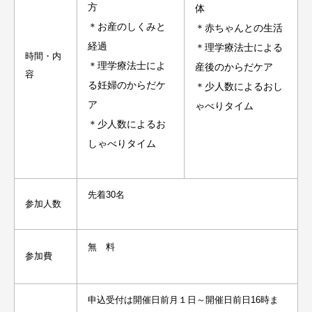
方
体
＊お産のしくみと
＊赤ちゃんとの生活
経過
＊理学療法士による
時間・内
＊
理学療法士によ
産後のからだケア
容
る妊婦のからだケ
＊少人数によるおし
ア
ゃべりタイム
＊少人数によるお
しゃべりタイム
先着30名
参加人数
無 料
参加費
申込受付は開催日前月１日～開催日前日16時ま