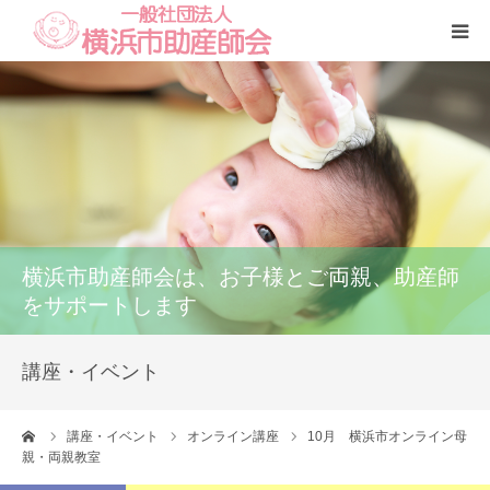
Home
本会
助産師一覧
横浜市助産師会は、お子様とご両親、助産師
養成講座
をサポートします
いのちの話
講座・イベント
訪問看護
ーム
講座・イベント
オンライン講座
10月 横浜市オンライン母
親・両親教室
研修