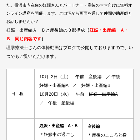
た。横浜市内在住の妊婦さんとパートナー・産後のママ向けに無料オ
ンライン講座を開催します。ご自宅から画面を通して仲間や助産師と
お話しませんか？
妊娠・出産編Ａ・Ｂと産後編の３部構成
（
妊娠・出産編 Ａ・
Ｂ 同じ内容です
）
理学療法士さんの体操動画はブログで公開しておりますので、い
つでもご覧いただけます。
10
月
2
日（土） 午前 産後編 ／ 午後
妊娠・出産編A
／ 妊娠・出産編B
日 程
10月20日（水） 午前
妊娠・出産編A
／ 午後 産後編
妊娠・出産編 A・B
産後編
＊妊娠中の過ごし
＊産後のこころと身