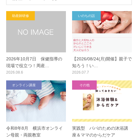
助産師研修
いのちの話
2026年10月7日 保健指導の
【2026/08/24(月)開催】親子で
現場で役立つ！周産…
知ろう！い…
2026.08.6
2026.07.7
オンライン講座
その他
令和8年8月 横浜市オンライ
実践型 パパのための沐浴講
ン母親・両親教室
座＆ママのからだケア