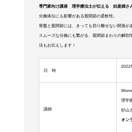
専門家向け講座 理学療法士が伝える 妊産婦さ
分娩体位にも影響がある股関節の柔軟性。
骨盤と股関節には、きっても切り離せない関係が
スムーズな分娩にも繋がる、股関節まわりの解剖
法もお伝えします！
2022
日 時
Wome
理学
講師
杉山
オン