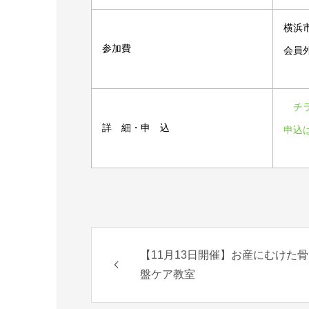
横浜市
参加費
会員外
チラ
詳 細・申 込
申込
【11月13日開催】お産にむけた骨
盤ケア教室