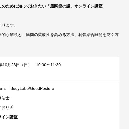
んのために知っておきたい「股関節の話」
オンライン講座
あります。
学的な解説と、筋肉の柔軟性を高める方法、恥骨結合離開を防ぐ方
年
10
月23日（日） 10:00〜11:30
n’s BodyLabo/GoodPosture
療法士
さおり氏
ライン講座