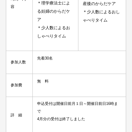
＊
理学療法士によ
産後のからだケア
容
る妊婦のからだケ
＊少人数によるおし
ア
ゃべりタイム
＊少人数によるお
しゃべりタイム
先着30名
参加人数
無 料
参加費
申込受付は開催日前月１日～開催日前日16時ま
で
詳 細
4月分の受付は終了しました