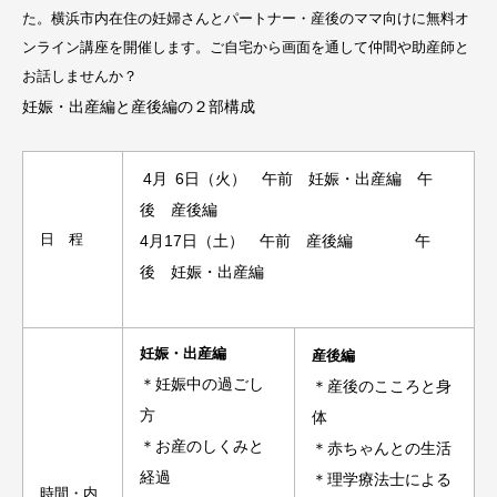
た。横浜市内在住の妊婦さんとパートナー・産後のママ向けに無料オ
ンライン講座を開催します。ご自宅から画面を通して仲間や助産師と
お話しませんか？
妊娠・出産編と産後編の２部構成
4
月
6
日（火） 午前 妊娠・出産編 午
後 産後編
日 程
4月
17
日（土） 午前 産後編 午
後 妊娠・出産編
妊娠・出産編
産後編
＊妊娠中の過ごし
＊産後のこころと身
方
体
＊お産のしくみと
＊赤ちゃんとの生活
経過
＊理学療法士による
時間・内