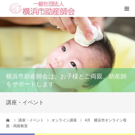
Home
本会
助産師一覧
横浜市助産師会は、お子様とご両親、助産師
養成講座
をサポートします
いのちの話
講座・イベント
訪問看護
ーム
講座・イベント
オンライン講座
4月 横浜市オンライン母
親・両親教室
研修