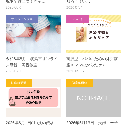
現場で役立つ！周産…
知ろう！い…
2026.08.6
2026.07.7
オンライン講座
その他
令和8年8月 横浜市オンライ
実践型 パパのための沐浴講
ン母親・両親教室
座＆ママのからだケア
2026.07.1
2026.05.15
助産師研修
助産師研修
2026年8月1日(土)技の伝承
2026年5月13日 夫婦コーチ