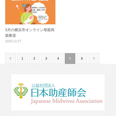
3月の横浜市オンライン母親両
親教室
2020.12.27
1
2
3
4
5
6