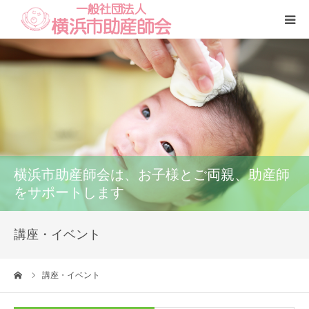
Home
本会
助産師一覧
横浜市助産師会は、お子様とご両親、助産師
養成講座
をサポートします
いのちの話
講座・イベント
訪問看護
ーム
講座・イベント
研修