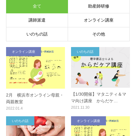
全て
助産師研修
ブログ
講師派遣
オンライン講座
お問合せ
いのちの話
その他
オンライン講座
いのちの話
【1/30開催】マタニティ＆マ
2月 横浜市オンライン母親・
マ向け講座 からだケ…
両親教室
2021.11.30
2022.01.4
いのちの話
オンライン講座