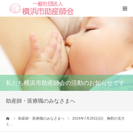
Home
本会
助産師一覧
養成講座
私たち横浜市助産師会の活動のお知らせです
いのちの話
助産師・医療職のみなさまへ
訪問看護
ーム
助産師・医療職のみなさまへ
2024年7月28日(日) 胸郭の見方
と…
研修