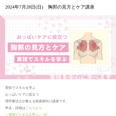
2024年7月28日(日) 胸郭の見方とケア講座
ブログ
お問合せ
実技でスキルを学ぶ
おっぱいケアに役立つ
理学療法士が教える助産師向け講座です。
申込・詳細は
こちらから
＼実技でスキルを学ぶ／ (1)