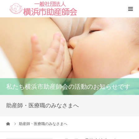
Home
本会
助産師一覧
養成講座
私たち横浜市助産師会の活動のお知らせです
いのちの話
助産師・医療職のみなさまへ
訪問看護
ーム
助産師・医療職のみなさまへ
研修