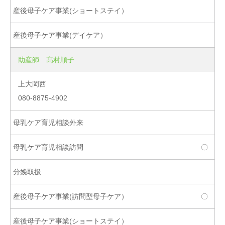
助産師 髙村順子
上大岡西
080-8875-4902
〇
〇