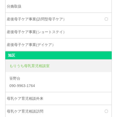
〇
旭区
もりうち母乳育児相談室
笹野台
090-9963-1764
〇