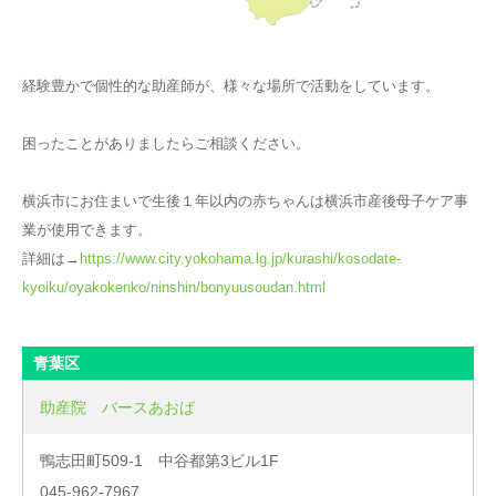
経験豊かで個性的な助産師が、様々な場所で活動をしています。
困ったことがありましたらご相談ください。
横浜市にお住まいで生後１年以内の赤ちゃんは横浜市産後母子ケア事
業が使用できます。
詳細は→
https://www.city.yokohama.lg.jp/kurashi/kosodate-
kyoiku/oyakokenko/ninshin/bonyuusoudan.html
青葉区
助産院 バースあおば
鴨志田町509-1 中谷都第3ビル1F
045-962-7967