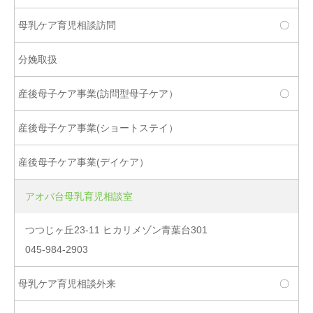
〇
〇
アオバ台母乳育児相談室
つつじヶ丘23-11 ヒカリメゾン青葉台301
045-984-2903
〇