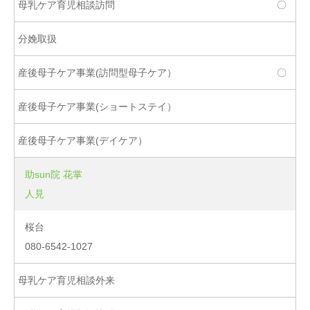
〇
〇
助sun院 花掌
人見
桜台
080-6542-1027