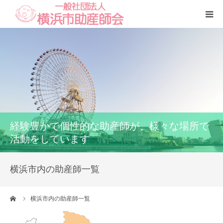
Home
本会
助産師一覧
経験豊かで個性的な助産師が、様々な場所で
養成講座
活動をしています
いのちの話
横浜市内の助産師一覧
訪問看護
ーム
横浜市内の助産師一覧
研修