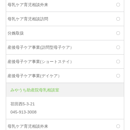
〇
〇
〇
〇
〇
〇
みやうち助産院母乳相談室
荏田西5-3-21
045-913-3008
〇