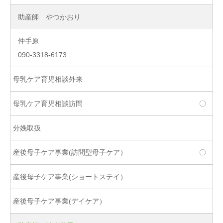
助産師 やつかおり
仲手原
090-3318-6173
〇
〇