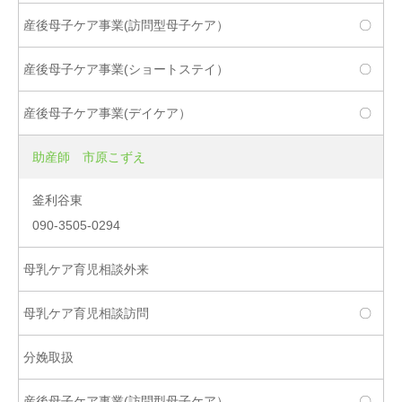
〇
〇
〇
助産師 市原こずえ
釜利谷東
090-3505-0294
〇
〇