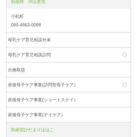
助産師 沖山美雪
小机町
080-4863-0088
〇
〇
助産院ひだまりははこ