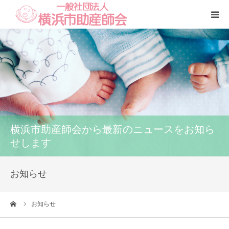
Home
本会
助産師一覧
横浜市助産師会から最新のニュースをお知ら
養成講座
せします
いのちの話
お知らせ
訪問看護
ーム
お知らせ
研修