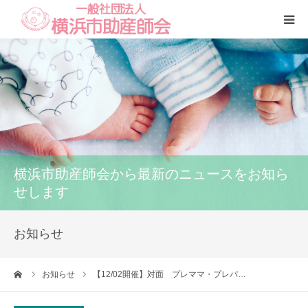
Home
本会
助産師一覧
横浜市助産師会から最新のニュースをお知ら
養成講座
せします
いのちの話
お知らせ
訪問看護
ーム
お知らせ
【12/02開催】対面 プレママ・プレパ…
研修