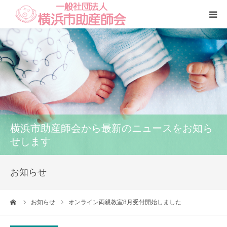
Home
本会
助産師一覧
横浜市助産師会から最新のニュースをお知ら
養成講座
せします
いのちの話
お知らせ
訪問看護
ーム
お知らせ
オンライン両親教室8月受付開始しました
研修