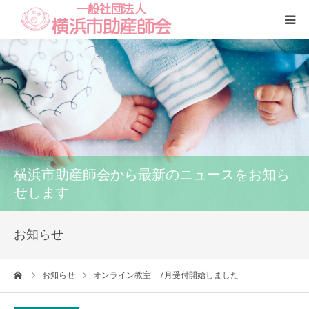
Home
本会
助産師一覧
横浜市助産師会から最新のニュースをお知ら
養成講座
せします
いのちの話
お知らせ
訪問看護
ーム
お知らせ
オンライン教室 7月受付開始しました
研修