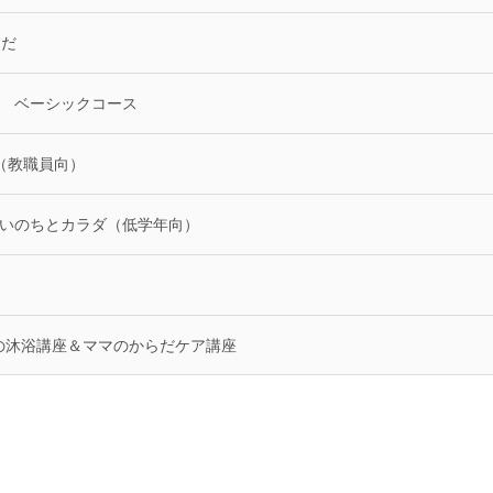
らだ
座 ベーシックコース
育（教職員向）
う！いのちとカラダ（低学年向）
めの沐浴講座＆ママのからだケア講座