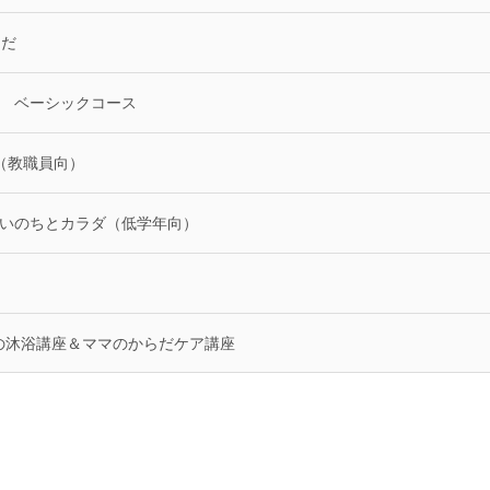
らだ
座 ベーシックコース
育（教職員向）
う！いのちとカラダ（低学年向）
めの沐浴講座＆ママのからだケア講座