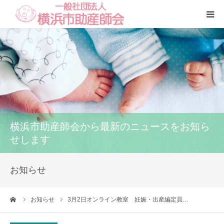
Home
本会
助産師一覧
横浜市助産師会から最新のニュースをお知ら
養成講座
せします
いのちの話
お知らせ
訪問看護
ーム
お知らせ
3月2日オンライン教室 妊娠・出産編定員…
研修